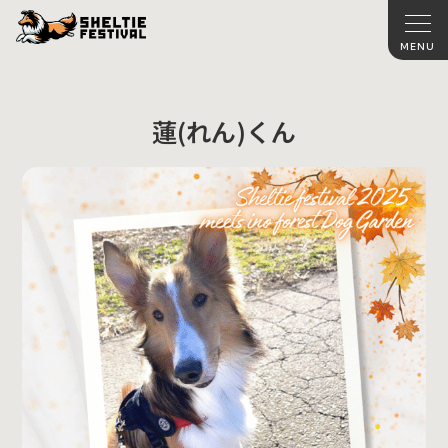
蓮(れん)くん