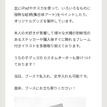
主にiPadやポスカを使っ
て
、いろいろなも
の
に
独特な絵柄(集合体アート)をペイントしたり、
オリジナルグッズを製作し
て
い
ます
。
本人
の
犬好
き
が影響し
て
様々な犬種
の
耐候性
の
あるステッカーや購入後すぐに飾れるフレーム
付
き
イラストを多数取り揃え
て
おりま
す。
うち
の
子グッズ
の
カスタムオーダーも受けつけ
て
おり
ます
！
当
日
、ブースで名入れ、
文
字入れも可能です。
是非、ブースにお立ち寄りください！